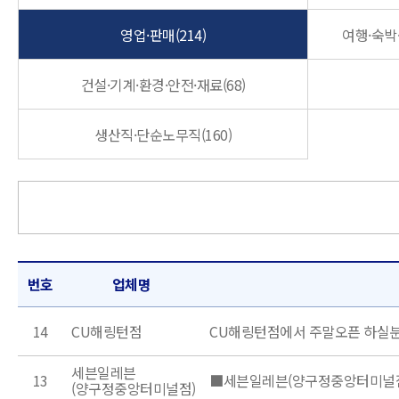
영업·판매(214)
여행·숙박·
건설·기계·환경·안전·재료(68)
생산직·단순노무직(160)
번호
업체명
14
CU해링턴점
CU해링턴점에서 주말오픈 하실
세븐일레븐
13
■세븐일레븐(양구정중앙터미널점
(양구정중앙터미널점)