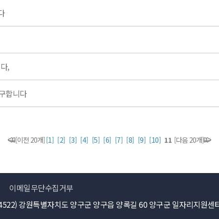
다
다,
머구합니다
[이전 20개]
[1]
[2]
[3]
[4]
[5]
[6]
[7]
[8]
[9]
[10]
11
[다음 20개]
이메일무단수집거부
24522) 강원특별자치도 양구군 양구읍 양록길 60 양구군 일자리지원센터 / Tel : 0