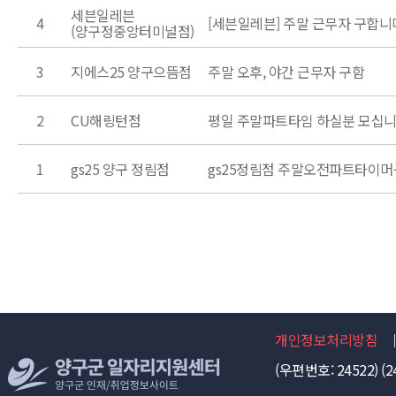
세븐일레븐
4
[세븐일레븐] 주말 근무자 구합니
(양구정중앙터미널점)
3
지에스25 양구으뜸점
주말 오후, 야간 근무자 구함
2
CU해링턴점
평일 주말파트타임 하실분 모십니
1
gs25 양구 정림점
gs25정림점 주말오전파트타이
개인정보처리방침
(우편번호: 24522) (