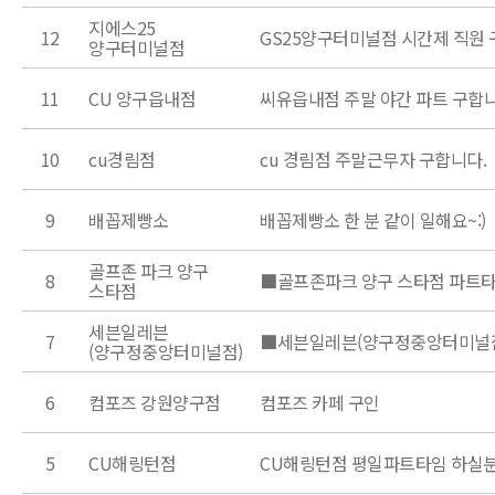
지에스25
12
GS25양구터미널점 시간제 직원 
양구터미널점
11
CU 양구읍내점
씨유읍내점 주말 야간 파트 구합
10
cu경림점
cu 경림점 주말근무자 구합니다.
9
배꼽제빵소
배꼽제빵소 한 분 같이 일해요~:)
골프존 파크 양구
8
■골프존파크 양구 스타점 파트
스타점
세븐일레븐
7
■세븐일레븐(양구정중앙터미널점
(양구정중앙터미널점)
6
컴포즈 강원양구점
컴포즈 카페 구인
5
CU해링턴점
CU해링턴점 평일파트타임 하실분