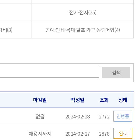
전기·전자(25)
비(3)
공예·인쇄·목재·펄프·가구·농림어업(4)
마감일
작성일
조회
상태
없음
2024-02-28
2772
진행중
채용시까지
2024-02-27
2878
완료