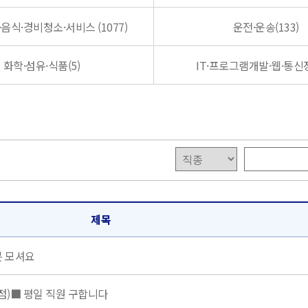
음식·경비청소·서비스 (1077)
운전·운송(133)
화학·섬유·식품(5)
IT·프로그램개발·웹·통신장
제목
분 모셔요
)■ 평일 직원 구합니다