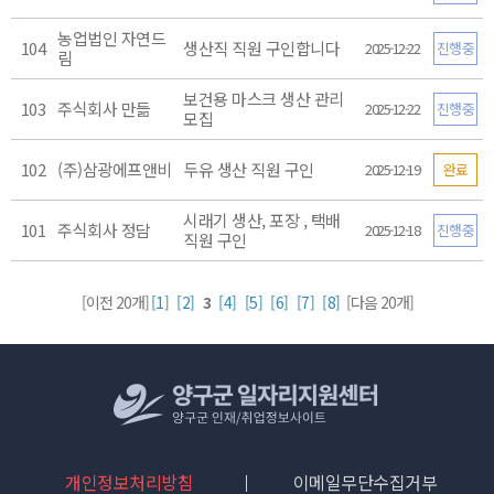
농업법인 자연드
104
생산직 직원 구인합니다
2025-12-22
진행중
림
보건용 마스크 생산 관리
103
주식회사 만듦
2025-12-22
진행중
모집
102
(주)삼광에프앤비
두유 생산 직원 구인
2025-12-19
완료
시래기 생산, 포장 , 택배
101
주식회사 정담
2025-12-18
진행중
직원 구인
[이전 20개]
[1]
[2]
3
[4]
[5]
[6]
[7]
[8]
[다음 20개]
개인정보처리방침
이메일무단수집거부