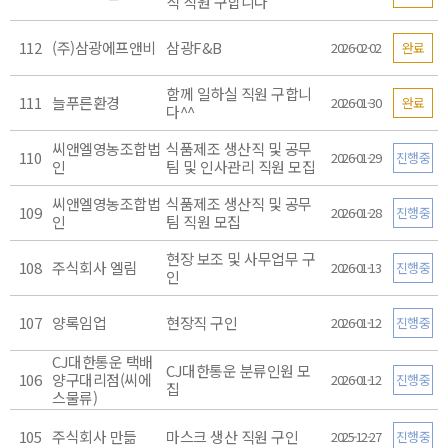
직 직원 구합니다
112
(주)삼광에프앤비
삼광F&B
2026-02-02
완료
함께 일하실 직원 구합니
111
늘푸른환경
2026-01-30
완료
다^^
씨앤엘영농조합법
식품제조 생산직 및 공무
110
2026-01-29
진행중
인
팀 및 인사관리 직원 모집
씨앤엘영농조합법
식품제조 생산직 및 공무
109
2026-01-28
진행중
인
팀 직원 모집
현장 보조 및 사무업무 구
108
주식회사 엘림
2026-01-13
진행중
인
107
양록임업
현장직 구인
2026-01-12
진행중
CJ대한통운 택배
CJ대한통운 분류인원 모
106
양구대리점(씨에
2026-01-12
진행중
집
스물류)
105
주식회사 만듦
마스크 생산 직원 구인
2025-12-27
진행중