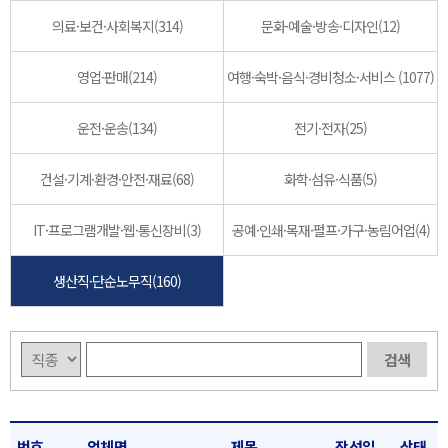
의료·보건·사회복지(314)
문화·예술·방송·디자인(12)
영업·판매(214)
여행·숙박·음식·경비청소·서비스 (1077)
운전·운송(134)
전기·전자(25)
건설·기계·환경·안전·재료(68)
화학·섬유·식품(5)
IT·프로그램개발·웹·통신장비(3)
공예·인쇄·목재·펄프·가구·농림어업(4)
생산직·단순노무직(160)
번호
업체명
제목
작성일
상태