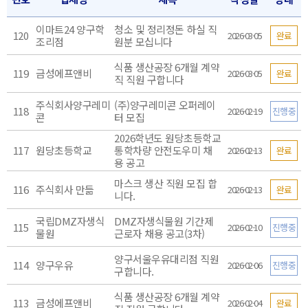
이마트24 양구학
청소 및 정리정돈 하실 직
120
2026-03-05
완료
조리점
원분 모십니다
식품 생산공장 6개월 계약
119
금성에프앤비
2026-03-05
완료
직 직원 구합니다
주식회사양구레미
(주)양구레미콘 오퍼레이
118
2026-02-19
진행중
콘
터 모집
2026학년도 원당초등학교
117
원당초등학교
통학차량 안전도우미 채
2026-02-13
완료
용 공고
마스크 생산 직원 모집 합
116
주식회사 만듦
2026-02-13
완료
니다.
국립DMZ자생식
DMZ자생식물원 기간제
115
2026-02-10
진행중
물원
근로자 채용 공고(3차)
양구서울우유대리점 직원
114
양구우유
2026-02-06
진행중
구합니다.
식품 생산공장 6개월 계약
113
금성에프앤비
2026-02-04
완료