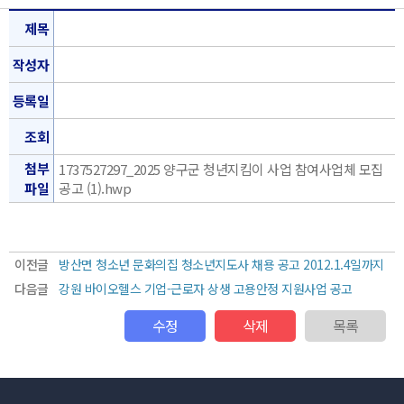
제목
작성자
등록일
조회
첨부
1737527297_2025 양구군 청년지킴이 사업 참여사업체 모집
파일
공고 (1).hwp
이전글
방산면 청소년 문화의집 청소년지도사 채용 공고 2012.1.4일까지
다음글
강원 바이오헬스 기업-근로자 상생 고용안정 지원사업 공고
수정
삭제
목록