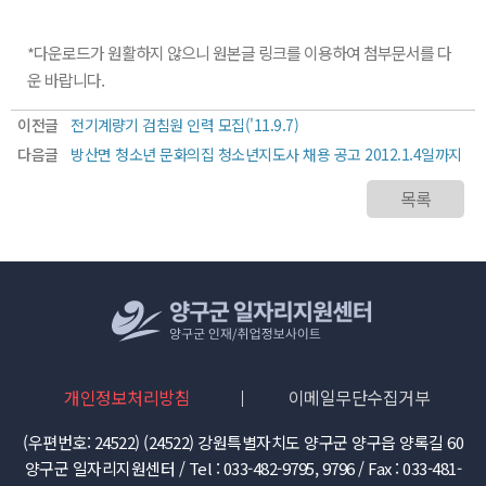
*다운로드가 원활하지 않으니 원본글 링크를 이용하여 첨부문서를 다
운 바랍니다.
이전글
전기계량기 검침원 인력 모집('11.9.7)
다음글
방산면 청소년 문화의집 청소년지도사 채용 공고 2012.1.4일까지
목록
개인정보처리방침
이메일무단수집거부
(우편번호: 24522) (24522) 강원특별자치도 양구군 양구읍 양록길 60
양구군 일자리지원센터 / Tel : 033-482-9795, 9796 / Fax : 033-481-