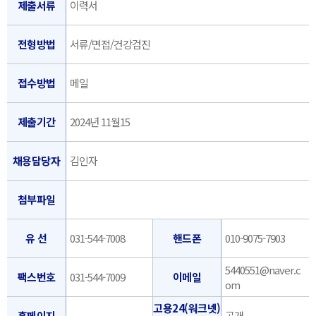
제출서류
이력서
전형방법
서류/면접/건강검진
접수방법
메일
제출기간
2024년 11월15
채용담당자
김인자
첨부파일
유 선
031-544-7008
핸드폰
010-9075-7903
5440551@naver.c
팩스번호
031-544-7009
이메일
om
고용24(워크넷)
홈페이지
공개