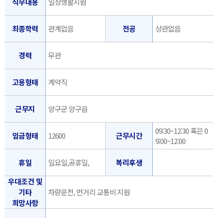
직무내용
일상생활지원
최종학력
관계없음
전공
상관없음
경력
무관
고용형태
계약직
근무지
양구군 양구읍
09:30~12:30 혹은 0
임금형태
12600
근무시간
9:00~12:00
휴일
일요일,공휴일,
복리후생
우대조건 및
기타
차량운전, 먼거리 교통비 지원
희망사항