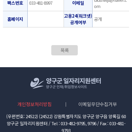
팩스번호
033-481-8997
이메일
om
고용24(워크넷)
홈페이지
공개
공개여부
목록
개인정보처리방침
이메일무단수집거부
(우편번호: 24522) (24522) 강원특별자치도 양구군 양구읍 양록길 60
양구군 일자리지원센터 / Tel : 033-482-9795, 9796 / Fax : 033-481-
9793