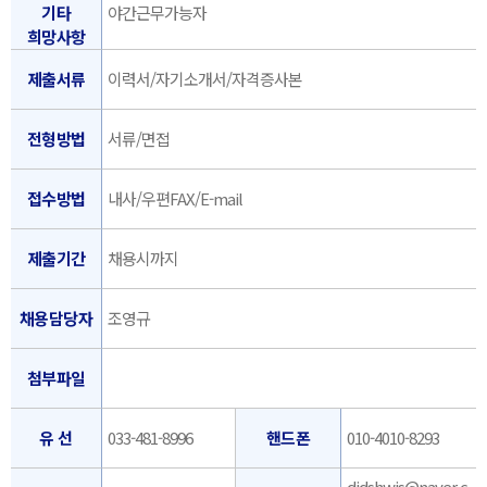
기타
야간근무가능자
희망사항
제출서류
이력서/자기소개서/자격증사본
전형방법
서류/면접
접수방법
내사/우편FAX/E-mail
제출기간
채용시까지
채용담당자
조영규
첨부파일
유 선
033-481-8996
핸드폰
010-4010-8293
didshwjs@naver.c