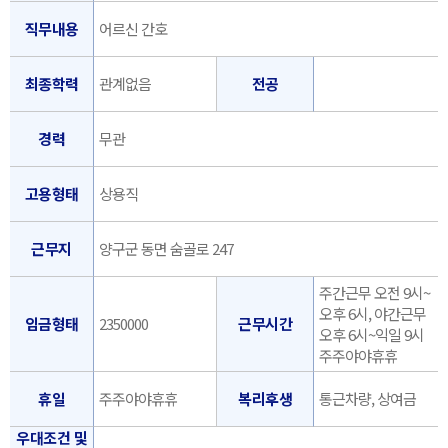
직무내용
어르신 간호
최종학력
관계없음
전공
경력
무관
고용형태
상용직
근무지
양구군 동면 숨골로 247
주간근무 오전 9시~
오후 6시, 야간근무
임금형태
2350000
근무시간
오후 6시~익일 9시
주주야야휴휴
휴일
주주야야휴휴
복리후생
통근차량, 상여금
우대조건 및