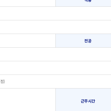
명
전공
점)
근무시간