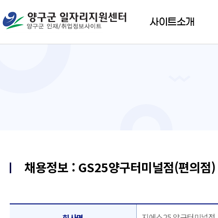
사이트소개
채용정보 : GS25양구터미널점(편의점)
지에스25 양구터미널점
회사명