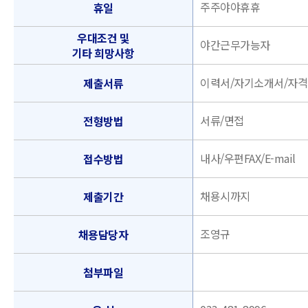
주주야야휴휴
휴일
우대조건 및
야간근무가능자
기타 희망사항
이력서/자기소개서/자
제출서류
서류/면접
전형방법
내사/우편FAX/E-mail
접수방법
채용시까지
제출기간
조영규
채용담당자
첨부파일