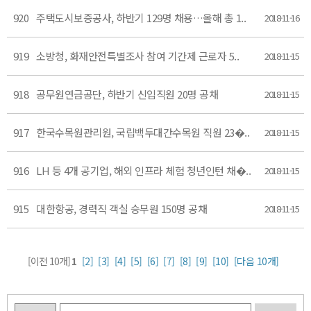
920
주택도시보증공사, 하반기 129명 채용…올해 총 1..
2018-11-16
919
소방청, 화재안전특별조사 참여 기간제 근로자 5..
2018-11-15
918
공무원연금공단, 하반기 신입직원 20명 공채
2018-11-15
917
한국수목원관리원, 국립백두대간수목원 직원 23�..
2018-11-15
916
LH 등 4개 공기업, 해외 인프라 체험 청년인턴 채�..
2018-11-15
915
대한항공, 경력직 객실 승무원 150명 공채
2018-11-15
[이전 10개]
1
[2]
[3]
[4]
[5]
[6]
[7]
[8]
[9]
[10]
[다음 10개]